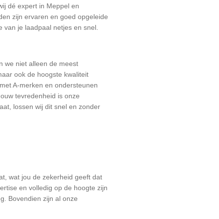
wij dé expert in Meppel en
en zijn ervaren en goed opgeleide
e van je laadpaal netjes en snel.
n we niet alleen de meest
aar ook de hoogste kwaliteit
d met A-merken en ondersteunen
 Jouw tevredenheid is onze
gaat, lossen wij dit snel en zonder
aat, wat jou de zekerheid geeft dat
rtise en volledig op de hoogte zijn
g. Bovendien zijn al onze