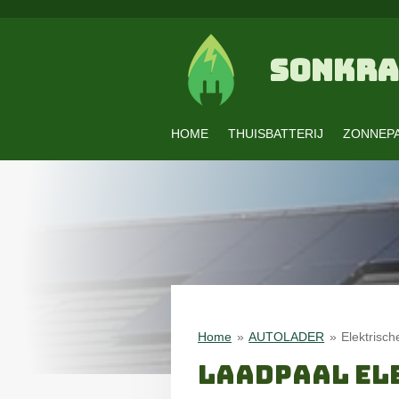
Ga
direct
naar
SONKRA
de
hoofdinhoud
HOME
THUISBATTERIJ
ZONNEP
Home
»
AUTOLADER
»
Elektrisch
LAADPAAL EL