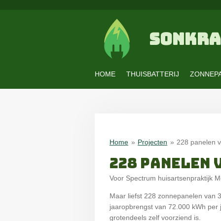
Ga
direct
naar
SONKRA
de
hoofdinhoud
HOME
THUISBATTERIJ
ZONNEP
Home
»
Projecten
»
228 panelen 
228 PANELEN 
Voor Spectrum huisartsenpraktijk 
Maar liefst 228 zonnepanelen va
jaaropbrengst van 72.000 kWh per j
grotendeels zelf voorziend is.