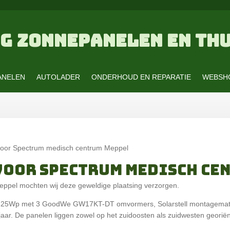
G ZONNEPANELEN EN THU
ANELEN
AUTOLADER
ONDERHOUD EN REPARATIE
WEBSH
voor Spectrum medisch centrum Meppel
VOOR SPECTRUM MEDISCH CE
Meppel mochten wij deze geweldige plaatsing verzorgen.
n 325Wp met 3 GoodWe GW17KT-DT omvormers, Solarstell montagemate
aar. De panelen liggen zowel op het zuidoosten als zuidwesten geori