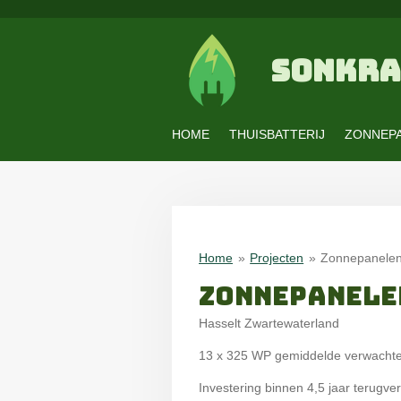
Ga
direct
naar
SONKRA
de
hoofdinhoud
HOME
THUISBATTERIJ
ZONNEP
Home
»
Projecten
»
Zonnepanelen
ZONNEPANELE
Hasselt Zwartewaterland
13 x 325 WP gemiddelde verwachte 
Investering binnen 4,5 jaar terugverd