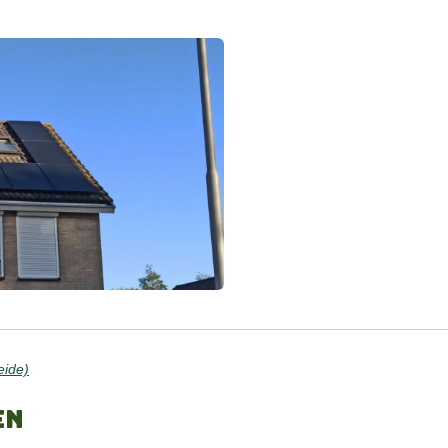
ide)
en