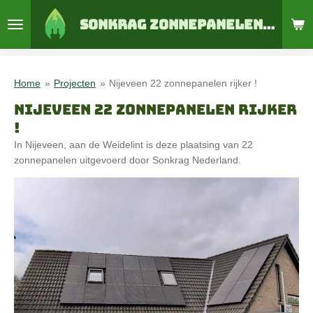
Ga
Sonkrag zonnepanelen en thuisaccu's
direct
naar
de
hoofdinhoud
Home
»
Projecten
»
Nijeveen 22 zonnepanelen rijker !
NIJEVEEN 22 ZONNEPANELEN RIJKER
!
In Nijeveen, aan de Weidelint is deze plaatsing van 22
zonnepanelen uitgevoerd door Sonkrag Nederland.