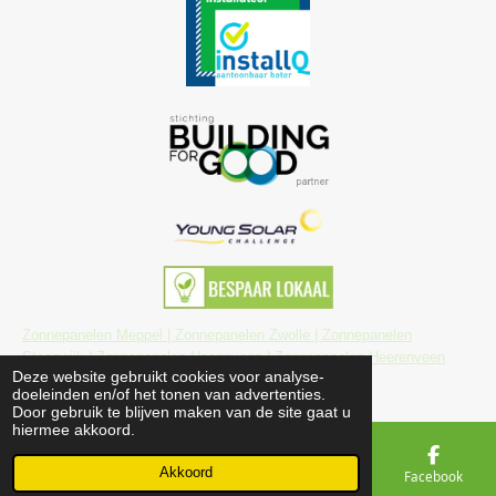
Zonnepanelen Meppel |
Zonnepanelen Zwolle |
Zonnepanelen
Steenwijk |
Zonnepanelen Hoogeveen |
Zonnepanelen Heerenveen
Deze website gebruikt cookies voor analyse-
© 2026 Sonkrag zonnepanelen
doeleinden en/of het tonen van advertenties.
Door gebruik te blijven maken van de site gaat u
hiermee akkoord.
Akkoord
E-mailadres
Telefoonnummer
Kaart
Facebook