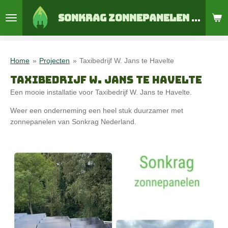
Ga
Sonkrag zonnepanelen en thuisaccu's
direct
naar
de
hoofdinhoud
Home
»
Projecten
»
Taxibedrijf W. Jans te Havelte
TAXIBEDRIJF W. JANS TE HAVELTE
Een mooie installatie voor Taxibedrijf W. Jans te Havelte.
Weer een onderneming een heel stuk duurzamer met
zonnepanelen van Sonkrag Nederland.