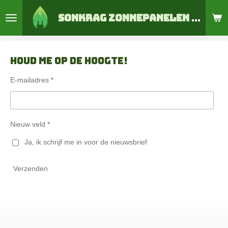
Ga
Sonkrag zonnepanelen en thuisaccu's
direct
naar
de
hoofdinhoud
Houd me op de hoogte!
E-mailadres *
Nieuw veld *
Ja, ik schrijf me in voor de nieuwsbrief
Verzenden